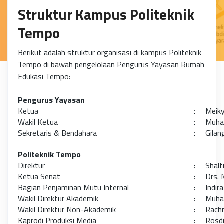
Struktur Kampus Politeknik
Tempo
Berikut adalah struktur organisasi di kampus Politeknik
Tempo di bawah pengelolaan Pengurus Yayasan Rumah
Edukasi Tempo:
Pengurus Yayasan
Ketua
: Meiky
Wakil Ketua
: Muham
Sekretaris & Bendahara
: Gilan
Politeknik Tempo
Direktur
: Shalfi 
Ketua Senat
: Drs. 
Bagian Penjaminan Mutu Internal
: Indira
Wakil Direktur Akademik
: Muham
Wakil Direktur Non-Akademik
: Rachma
Kaprodi Produksi Media
: Rosdia