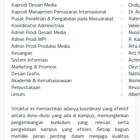
Kaprodi Desain Media
: Cindy,
Kaprodi Manajemen Pemasaran Internasional
: Dr. Ar
Pusat Penelitian & Pengabdian pada Masyarakat
: Rahmi 
Koordinator Administrasi
: Vebie 
Admin Prodi Desain Media
: Nurul
Admin Prodi MPI
: R. Kar
Admin Prodi Produksi Media
: Rifa A
Keuangan
: Arti Yu
Sistem Informasi
: Achma
Marketing & Promosi
: Devi 
Desain Grafis
: Nathan
Akademik & Kemahasiswaan
: Bismi
Perpustakaan
: Reva 
Umum
: Albert
Struktur ini memastikan adanya koordinasi yang efektif
antara divisi-divisi yang ada di kampus, memungkinkan
pengembangan kurikulum yang relevan serta
pengelolaan kampus yang efisien. Setiap bagian
memiliki peran penting dalam menjaga kualitas