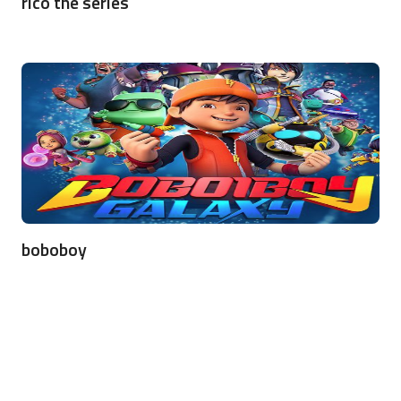
rico the series
boboboy