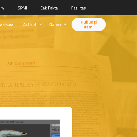
ory
SPMI
Cek Fakta
Fasilitas
Hubungi
Artikel
Galeri
asiswa
Kami
Berita
Desain
Fitur
Animasi
Ilustrasi
Videografi
Fotografi