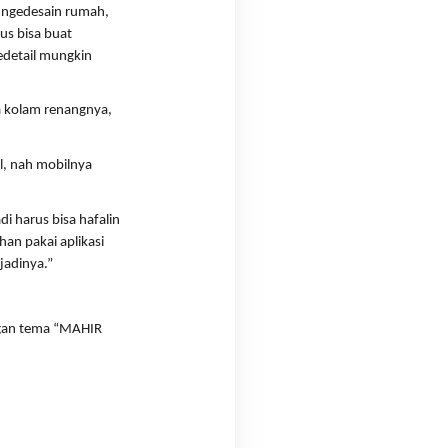
 ngedesain rumah, 
s bisa buat 
detail mungkin 
a kolam renangnya, 
l, nah mobilnya 
i harus bisa hafalin 
an pakai aplikasi 
jadinya.”
gan tema “MAHIR 