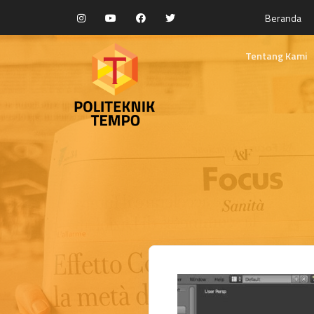
Beranda
Tentang Kami
Selayang Panda
Visi dan Misi
Kebijakan Mutu
Fasilitas Pendidi
Yayasan Rumah 
Struktur Organis