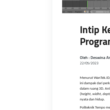
Intip 
Progra
Oleh : Deswina An
22/05/2023
Menurut WanTek.ID, 
ini dampak dari per
dalam ruang 3D. Anim
(
height, widht, dept
nyata dan hidup.
Politeknik Tempo mem