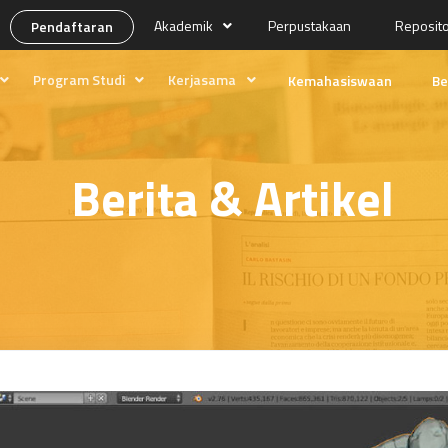
Akademik
Perpustakaan
Reposit
Pendaftaran
Program Studi
Kerjasama
Kemahasiswaan
Be
ng
Desain Media
Prospek Lulusan
Produksi Media
Kolaborasi
Berita & Artikel
Manajemen Pemasaran Internasional
Program Magang
kan
Edukasi Tempo
asi