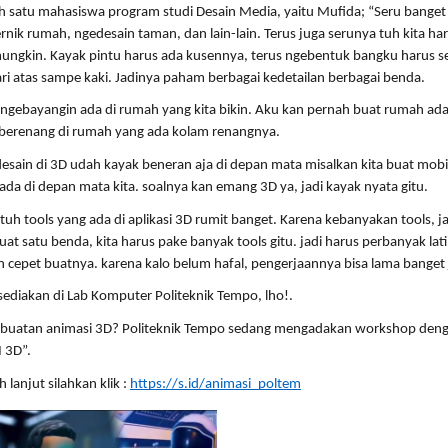
h satu mahasiswa program studi Desain Media, yaitu Mufida; “Seru banget
nik rumah, ngedesain taman, dan lain-lain. Terus juga serunya tuh kita haru
ungkin. Kayak pintu harus ada kusennya, terus ngebentuk bangku harus se
ri atas sampe kaki. Jadinya paham berbagai kedetailan berbagai benda. 
ak ngebayangin ada di rumah yang kita bikin. Aku kan pernah buat rumah ad
 berenang di rumah yang ada kolam renangnya. 
 desain di 3D udah kayak beneran aja di depan mata misalkan kita buat mobi
ada di depan mata kita. soalnya kan emang 3D ya, jadi kayak nyata gitu. 
tuh tools yang ada di aplikasi 3D rumit banget. Karena kebanyakan tools, jad
uat satu benda, kita harus pake banyak tools gitu. jadi harus perbanyak latih
 cepet buatnya. karena kalo belum hafal, pengerjaannya bisa lama banget 
sediakan di Lab Komputer Politeknik Tempo, lho!. 
mbuatan animasi 3D? Politeknik Tempo sedang mengadakan workshop den
3D”. 
 lanjut silahkan klik : 
https://s.id/animasi_poltem