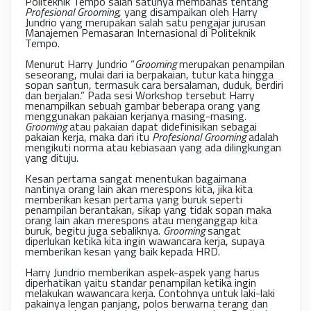
Politeknik Tempo salah satunya membahas tentang
Profesional Grooming
, yang disampaikan oleh Harry
Jundrio yang merupakan salah satu pengajar jurusan
Manajemen Pemasaran Internasional di Politeknik
Tempo.
Menurut Harry Jundrio “
Grooming
merupakan penampilan
seseorang, mulai dari ia berpakaian, tutur kata hingga
sopan santun, termasuk cara bersalaman, duduk, berdiri
dan berjalan.” Pada sesi Workshop tersebut Harry
menampilkan sebuah gambar beberapa orang yang
menggunakan pakaian kerjanya masing-masing
.
Grooming
atau pakaian dapat didefinisikan sebagai
pakaian kerja, maka dari itu
Profesional Grooming
adalah
mengikuti norma atau kebiasaan yang ada dilingkungan
yang dituju.
Kesan pertama sangat menentukan bagaimana
nantinya orang lain akan merespons kita, jika kita
memberikan kesan pertama yang buruk seperti
penampilan berantakan, sikap yang tidak sopan maka
orang lain akan merespons atau menganggap kita
buruk, begitu juga sebaliknya.
Grooming
sangat
diperlukan ketika kita ingin wawancara kerja, supaya
memberikan kesan yang baik kepada HRD.
Harry Jundrio memberikan aspek-aspek yang harus
diperhatikan yaitu standar penampilan ketika ingin
melakukan wawancara kerja. Contohnya untuk laki-laki
pakainya lengan panjang, polos berwarna terang dan