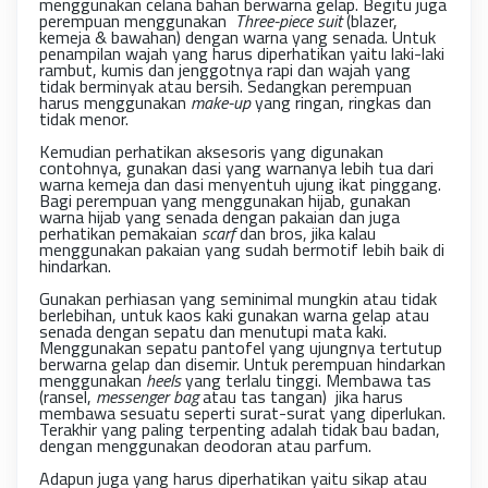
menggunakan celana bahan berwarna gelap. Begitu juga
perempuan menggunakan
Three-piece suit
(blazer,
kemeja & bawahan) dengan warna yang senada. Untuk
penampilan wajah yang harus diperhatikan yaitu laki-laki
rambut, kumis dan jenggotnya rapi dan wajah yang
tidak berminyak atau bersih. Sedangkan perempuan
harus menggunakan
make-up
yang ringan, ringkas dan
tidak menor.
Kemudian perhatikan aksesoris yang digunakan
contohnya, gunakan dasi yang warnanya lebih tua dari
warna kemeja dan dasi menyentuh ujung ikat pinggang.
Bagi perempuan yang menggunakan hijab, gunakan
warna hijab yang senada dengan pakaian dan juga
perhatikan pemakaian
scarf
dan bros, jika kalau
menggunakan pakaian yang sudah bermotif lebih baik di
hindarkan.
Gunakan perhiasan yang seminimal mungkin atau tidak
berlebihan, untuk kaos kaki gunakan warna gelap atau
senada dengan sepatu dan menutupi mata kaki.
Menggunakan sepatu pantofel yang ujungnya tertutup
berwarna gelap dan disemir. Untuk perempuan hindarkan
menggunakan
heels
yang terlalu tinggi. Membawa tas
(ransel,
messenger bag
atau tas tangan) jika harus
membawa sesuatu seperti surat-surat yang diperlukan.
Terakhir yang paling terpenting adalah tidak bau badan,
dengan menggunakan deodoran atau parfum.
Adapun juga yang harus diperhatikan yaitu sikap atau