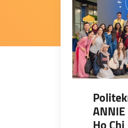
Polite
ANNIE 
Ho Chi