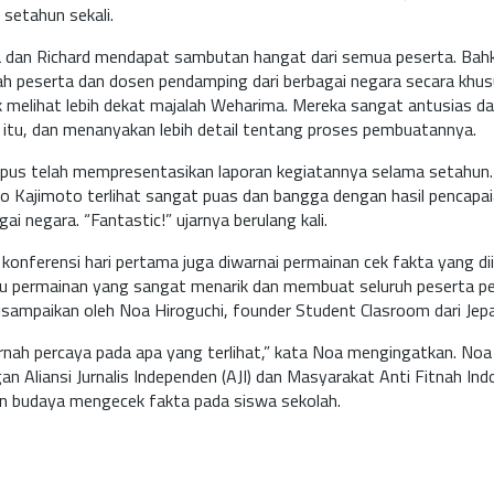
 setahun sekali.
 dan Richard mendapat sambutan hangat dari semua peserta. Bahk
ah peserta dan dosen pendamping dari berbagai negara secara khu
 melihat lebih dekat majalah Weharima. Mereka sangat antusias da
itu, dan menanyakan lebih detail tentang proses pembuatannya.
mpus telah mempresentasikan laporan kegiatannya selama setahu
o Kajimoto terlihat sangat puas dan bangga dengan hasil pencapa
gai negara. “Fantastic!” ujarnya berulang kali.
konferensi hari pertama juga diwarnai permainan cek fakta yang dii
tu permainan yang sangat menarik dan membuat seluruh peserta p
isampaikan oleh Noa Hiroguchi, founder Student Clasroom dari Jep
rnah percaya pada apa yang terlihat,” kata Noa mengingatkan. Noa 
n Aliansi Jurnalis Independen (AJI) dan Masyarakat Anti Fitnah Ind
n budaya mengecek fakta pada siswa sekolah.