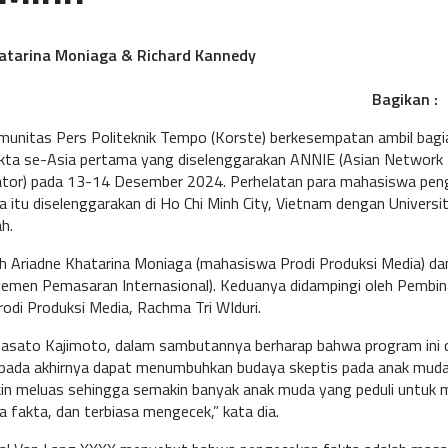
hatarina Moniaga & Richard Kannedy
Bagikan :
munitas Pers Politeknik Tempo (Korste) berkesempatan ambil bagi
akta se-Asia pertama yang diselenggarakan ANNIE (Asian Network
ator) pada 13-14 Desember 2024. Perhelatan para mahasiswa peng
 itu diselenggarakan di Ho Chi Minh City, Vietnam dengan Universi
h.
leh Ariadne Khatarina Moniaga (mahasiswa Prodi Produksi Media) d
emen Pemasaran Internasional). Keduanya didampingi oleh Pembi
rodi Produksi Media, Rachma Tri WIduri.
Masato Kajimoto, dalam sambutannya berharap bahwa program ini 
n pada akhirnya dapat menumbuhkan budaya skeptis pada anak mud
kin meluas sehingga semakin banyak anak muda yang peduli untuk 
ra fakta, dan terbiasa mengecek,” kata dia.