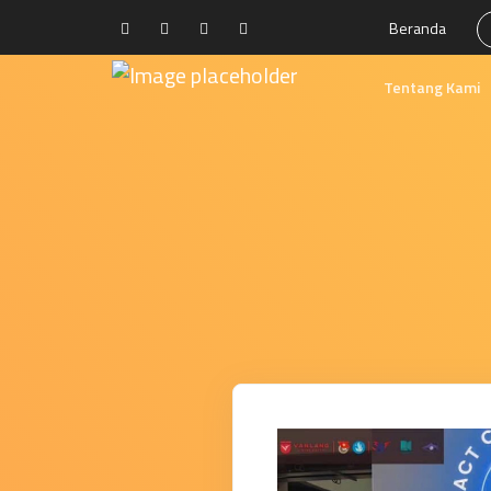
Beranda
Tentang Kami
Selayang Panda
Visi dan Misi
Kebijakan Mutu
Fasilitas Pendidi
Yayasan Rumah 
Struktur Organis