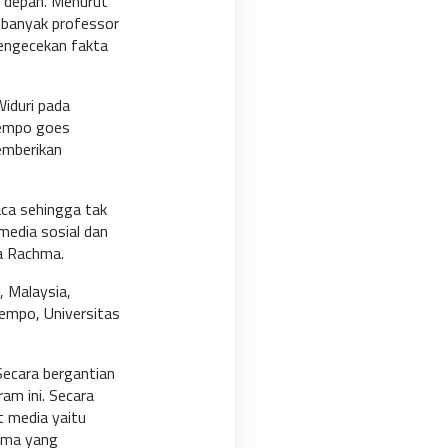
 depan. Menurut
 banyak professor
pengecekan fakta
iduri pada
Tempo goes
memberikan
aca sehingga tak
media sosial dan
ta Rachma.
 Malaysia,
 Tempo, Universitas
Secara bergantian
am ini. Secara
t media yaitu
rima yang