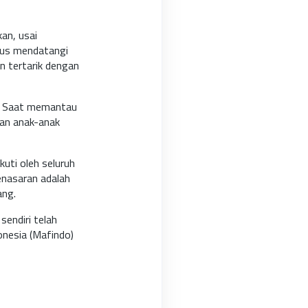
an, usai
sus mendatangi
n tertarik dengan
n. Saat memantau
ian anak-anak
kuti oleh seluruh
enasaran adalah
ang.
sendiri telah
onesia (Mafindo)