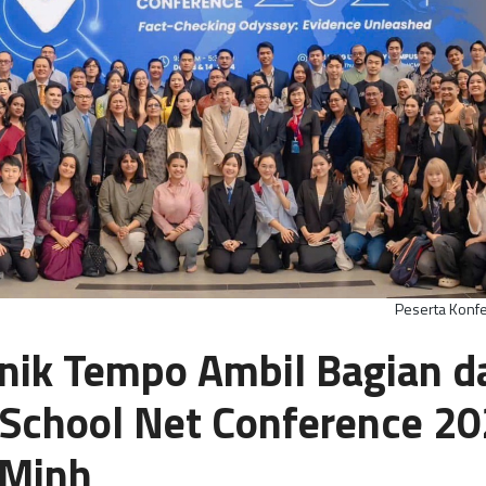
Peserta Konfe
knik Tempo Ambil Bagian 
School Net Conference 20
 Minh