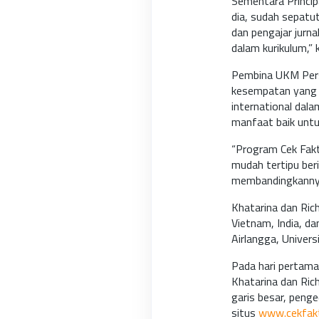
Sementara Princi
dia, sudah sepatu
dan pengajar jurn
dalam kurikulum,” 
Pembina UKM Pers 
kesempatan yang 
international dala
manfaat baik unt
“Program Cek Fakt
mudah tertipu ber
membandingkannya 
Khatarina dan Ric
Vietnam, India, da
Airlangga, Univer
Pada hari pertama
Khatarina dan Ric
garis besar, peng
situs
www.cekfakt