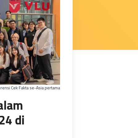
rensi Cek Fakta se-Asia pertama
dalam
24 di