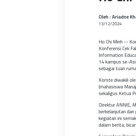
Oleh : Ariadne K
13/12/2024
Ho Chi Minh -- Ko
Konferensi Cek F
Information Educ
14 kampus se-Asia
sebagai tuan ruma
Korste diwakili o
(mahasiswa Manaj
sekaligus Ketua P
Direktur ANNIE, 
berkelanjutan da
kegiatan ini sema
dalam berita, bica