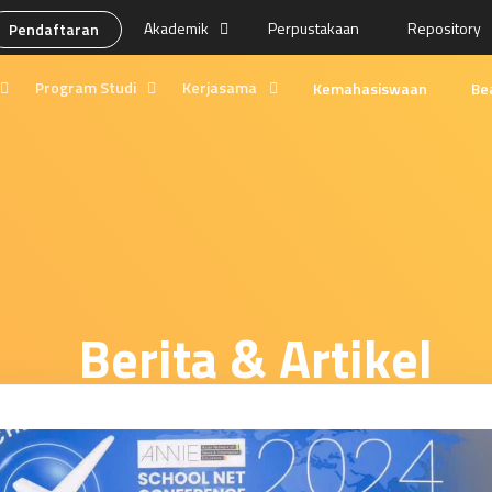
Akademik
Perpustakaan
Repository
Pendaftaran
Program Studi
Kerjasama
Kemahasiswaan
Be
ng
Desain Media
Prospek Lulusan
Produksi Media
Kolaborasi
Manajemen Pemasaran Internasional
Program Magang
kan
Edukasi Tempo
Berita & Artikel
asi