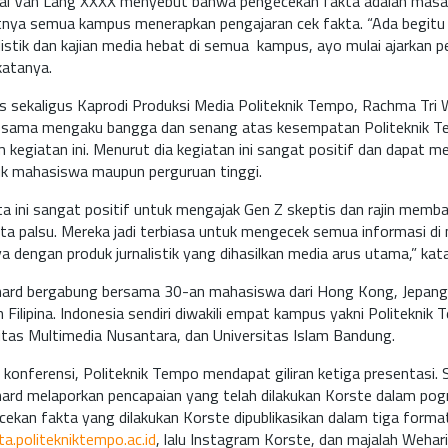
pal Van Lang XXXX menyebut bahwa pengecekan fakta adalah masa
tnya semua kampus menerapkan pengajaran cek fakta. “Ada begitu
alistik dan kajian media hebat di semua kampus, ayo mulai ajarkan 
katanya.
sekaligus Kaprodi Produksi Media Politeknik Tempo, Rachma Tri W
sama mengaku bangga dan senang atas kesempatan Politeknik 
m kegiatan ini. Menurut dia kegiatan ini sangat positif dan dapat 
uk mahasiswa maupun perguruan tinggi.
a ini sangat positif untuk mengajak Gen Z skeptis dan rajin memb
ita palsu. Mereka jadi terbiasa untuk mengecek semua informasi di 
dengan produk jurnalistik yang dihasilkan media arus utama,” ka
hard bergabung bersama 30-an mahasiswa dari Hong Kong, Jepang,
n Filipina. Indonesia sendiri diwakili empat kampus yakni Politeknik
sitas Multimedia Nusantara, dan Universitas Islam Bandung.
 konferensi, Politeknik Tempo mendapat giliran ketiga presentasi. 
hard melaporkan pencapaian yang telah dilakukan Korste dalam pogr
ecekan fakta yang dilakukan Korste dipublikasikan dalam tiga forma
a.politekniktempo.ac.id
, lalu Instagram Korste, dan majalah Weha