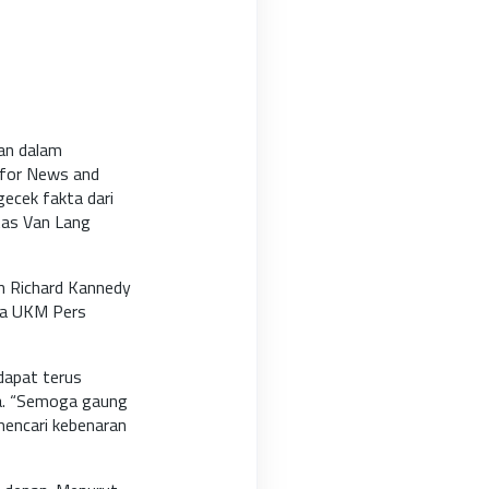
an dalam
 for News and
ecek fakta dari
tas Van Lang
an Richard Kannedy
na UKM Pers
dapat terus
a. “Semoga gaung
mencari kebenaran