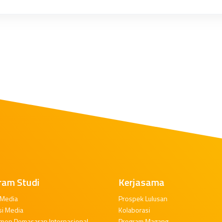
ram Studi
Kerjasama
 Media
Prospek Lulusan
si Media
Kolaborasi
men Pemasaran Internasional
Program Magang