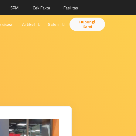
SPMI
Cek Fakta
Fasilitas
Hubungi
Artikel
Galeri
asiswa
Kami
Berita
Desain
Fitur
Animasi
Ilustrasi
Videografi
Fotografi