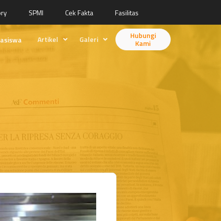
ory
SPMI
Cek Fakta
Fasilitas
Hubungi
Artikel
Galeri
asiswa
Kami
Berita
Desain
Fitur
Animasi
Ilustrasi
Videografi
Fotografi