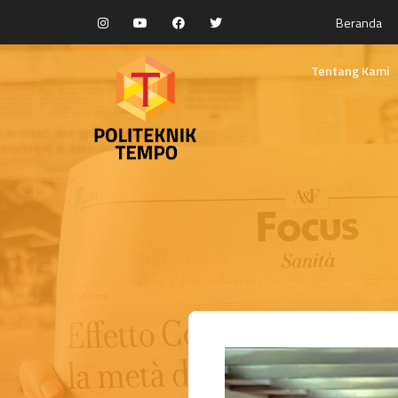
Beranda
Tentang Kami
Selayang Panda
Visi dan Misi
Kebijakan Mutu
Fasilitas Pendidi
Yayasan Rumah 
Struktur Organis