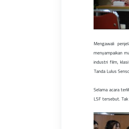
Mengawali penje
menyampaikan mate
industri film, kl
Tanda Lulus Senso
Selama acara ter
LSF tersebut. Tak