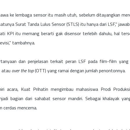
dibawa ke lembaga sensor itu masih utuh, sebelum ditayangkan mer
satunya Surat Tanda Lulus Sensor (STLS) itu hanya dari LSF," jawab
gati KPI itu memang berarti gak disensor terlebih dahulu, hal ter
evisi," tambahnya.
rtanyaan dan penjelasan terkait peran LSF pada film-film yang
g atau
over the top
(OTT) yang ramai dengan jumlah penontonnya.
ri acara, Kuat Prihatin mengimbau mahasiswa Prodi Produksi
adi bagian dari sahabat sensor mandiri. Sebagai khalayak yan
an cerdas mencerna.