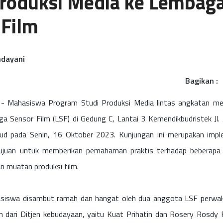
Produksi Media ke Lembag
 Film
andayani
Bagikan :
 - Mahasiswa Program Studi Produksi Media lintas angkatan me
ga Sensor Film (LSF) di Gedung C, Lantai 3 Kemendikbudristek Jl. 
d pada Senin, 16 Oktober 2023. Kunjungan ini merupakan impl
rtujuan untuk memberikan pemahaman praktis terhadap beberapa
an muatan produksi film.
iswa disambut ramah dan hangat oleh dua anggota LSF perwaki
 dari Ditjen kebudayaan, yaitu Kuat Prihatin dan Rosery Rosdy P