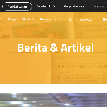
Akademik
Perpustakaan
Reposit
Pendaftaran
Program Studi
Kerjasama
Kemahasiswaan
Be
ng
Desain Media
Prospek Lulusan
Produksi Media
Kolaborasi
Berita & Artikel
Manajemen Pemasaran Internasional
Program Magang
kan
Edukasi Tempo
asi