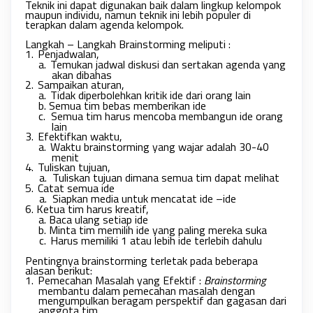
Teknik ini dapat digunakan baik dalam lingkup kelompok
maupun individu, namun teknik ini lebih populer di
terapkan dalam agenda kelompok.
Langkah – Langkah Brainstorming meliputi :
1.
Penjadwalan, 
a.
Temukan jadwal diskusi dan sertakan agenda yang 
akan dibahas
2.
Sampaikan aturan, 
a.
Tidak diperbolehkan kritik ide dari orang lain
b.
Semua tim bebas memberikan ide
c.
Semua tim harus mencoba membangun ide orang 
lain
3.
Efektifkan waktu,
a.
Waktu brainstorming yang wajar adalah 30-40 
menit
4.
Tuliskan tujuan,
     a.
Tuliskan tujuan dimana semua tim dapat melihat
5.
Catat semua ide
     a.
Siapkan media untuk mencatat ide –
ide 
6.
Ketua tim harus kreatif,
a.
Baca ulang setiap ide
b.
Minta tim memilih ide yang paling mereka suka
     c.
Harus memiliki 1 atau lebih ide terlebih dahulu
Pentingnya brainstorming terletak pada beberapa
alasan berikut:
1.
Pemecahan Masalah yang Efektif : 
Brainstorming 
membantu dalam pemecahan masalah dengan 
mengumpulkan beragam perspektif dan gagasan dari 
anggota tim. 