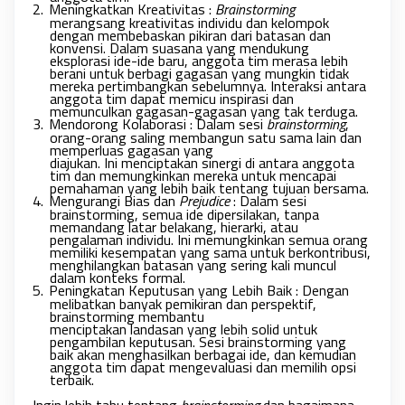
2.
Meningkatkan Kreativitas : 
Brainstorming 
merangsang kreativitas individu dan kelompok 
dengan membebaskan pikiran dari batasan dan 
konvensi. Dalam suasana yang mendukung 
eksplorasi ide-ide baru, anggota tim merasa lebih 
berani untuk berbagi gagasan yang mungkin tidak 
mereka pertimbangkan sebelumnya. Interaksi antara 
anggota tim dapat memicu inspirasi dan 
memunculkan gagasan-gagasan yang tak terduga.
3.
Mendorong Kolaborasi : Dalam sesi 
brainstorming
, 
orang-orang saling membangun satu sama lain dan 
memperluas gagasan yang

diajukan. Ini menciptakan sinergi di antara anggota 
tim dan memungkinkan mereka untuk mencapai 
pemahaman yang lebih baik tentang tujuan bersama. 
4.
Mengurangi Bias dan 
Prejudice 
: Dalam sesi 
brainstorming, semua ide dipersilakan, tanpa 
memandang latar belakang, hierarki, atau 
pengalaman individu. Ini memungkinkan semua orang 
memiliki kesempatan yang sama untuk berkontribusi, 
menghilangkan batasan yang sering kali muncul 
dalam konteks formal.
5.
Peningkatan Keputusan yang Lebih Baik : Dengan 
melibatkan banyak pemikiran dan perspektif, 
brainstorming membantu

menciptakan landasan yang lebih solid untuk 
pengambilan keputusan. Sesi brainstorming yang 
baik akan menghasilkan berbagai ide, dan kemudian 
anggota tim dapat mengevaluasi dan memilih opsi 
terbaik. 