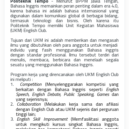
Politeknik Tempo
- Menurut BPPM Jawa Tengah,
Bahasa Inggris memainkan peran penting dalam era 4.0,
karena bahasa ini adalah bahasa internasional yang
digunakan dalam komunikasi global di berbagai bidang,
termasuk teknologi dan bisnis. Oleh karena itu
Politeknik Tempo memiliki Unit Kegiatan Mahasiswa
(UKM) English Club.
Tujuan dari UKM ini adalah memberikan dan mengasah
ilmu yang dibutuhkan oleh para anggota untuk menjadi
individu yang fasih menggunakan Bahasa inggris
dengan standar profesional. Ilmu tersebut terdiri dari
menulis, membaca, berbicara dan menelaah segala
seuatu yang menggunakan Bahasa Inggris.
Program kerja yang direncanakan oleh UKM English Club
ini meliputi :
1.
Competition
(Menyelenggarakan kompetisi yang
berkaitan dengan Bahasa Inggris seperti
English
Speech, English Debate, Public Speaking, Games
dan
yang sejenisnya;
2.
Collaboration
(Melakukan kerja sama dan afiliasi
dengan English Club atau UKM sejenis dari perguruan
tinggi lain;
3.
English Skill Improvement
(Memfasilitasi anggota
untuk mengikuti kursus singkat Bahasa Inggris,
melakukan tes kompetensi Bahasa Inggris seperti