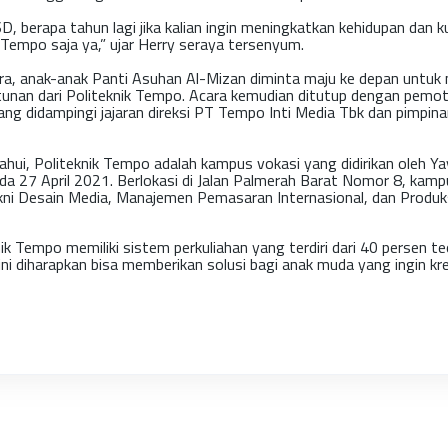
, berapa tahun lagi jika kalian ingin meningkatkan kehidupan dan ku
k Tempo saja ya,” ujar Herry seraya tersenyum.
ra, anak-anak Panti Asuhan Al-Mizan diminta maju ke depan untuk
tunan dari Politeknik Tempo. Acara kemudian ditutup dengan pem
yang didampingi jajaran direksi PT Tempo Inti Media Tbk dan pimpina
tahui, Politeknik Tempo adalah kampus vokasi yang didirikan oleh 
a 27 April 2021. Berlokasi di Jalan Palmerah Barat Nomor 8, kampus
kni Desain Media, Manajemen Pemasaran Internasional, dan Produk
knik Tempo memiliki sistem perkuliahan yang terdiri dari 40 persen t
 ini diharapkan bisa memberikan solusi bagi anak muda yang ingin kre