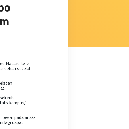
mpo
im
es Natalis ke-2
ar sehari setelah
elatan
at.
seluruh
talis kampus,”
 besar pada anak-
n lagi dapat