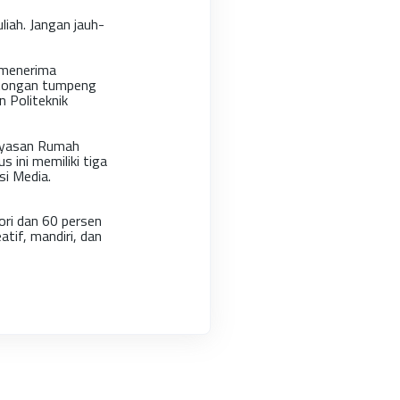
liah. Jangan jauh-
 menerima
otongan tumpeng
n Politeknik
Yayasan Rumah
 ini memiliki tiga
si Media.
eori dan 60 persen
atif, mandiri, dan