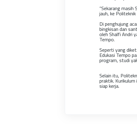
“Sekarang masih SD
jauh, ke Politekni
Di penghujung aca
bingkisan dan san
oleh Shalfi Andri 
Tempo.
Seperti yang dike
Edukasi Tempo pad
program, studi ya
Selain itu, Polite
praktik. Kurikulum
siap kerja.