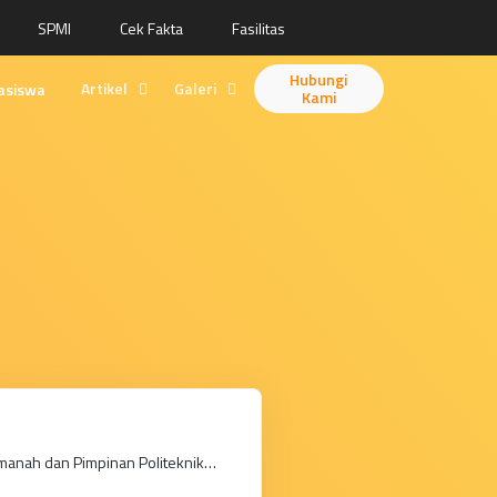
SPMI
Cek Fakta
Fasilitas
Hubungi
Artikel
Galeri
asiswa
Kami
Berita
Desain
Fitur
Animasi
Ilustrasi
Videografi
Fotografi
Amanah dan Pimpinan Politeknik…