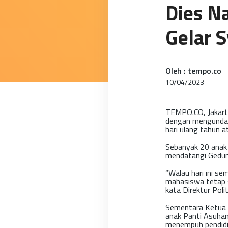
Dies Na
Gelar 
Oleh : tempo.co
10/04/2023
TEMPO.CO, Jakart
dengan mengundang 
hari ulang tahun a
Sebanyak 20 anak 
mendatangi Gedung
“Walau hari ini s
mahasiswa tetap s
kata Direktur Pol
Sementara Ketua 
anak Panti Asuhan
menempuh pendidik