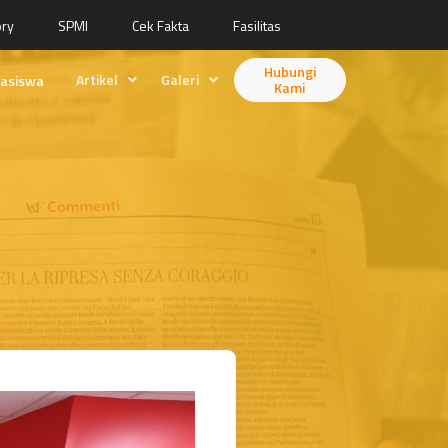
ory
SPMI
Cek Fakta
Fasilitas
Hubungi
Artikel
Galeri
asiswa
Kami
Berita
Desain
Fitur
Animasi
Ilustrasi
Videografi
Fotografi