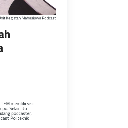
Unit Kegiatan Mahasiswa Podcast
ah
a
EM memiliki visi
po. Selain itu
idang podcaster,
ast Politeknik