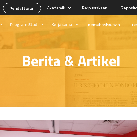
Akademik
Perpustakaan
Reposit
Pendaftaran
Program Studi
Kerjasama
Kemahasiswaan
Be
ng
Desain Media
Prospek Lulusan
Produksi Media
Kolaborasi
Berita & Artikel
Manajemen Pemasaran Internasional
Program Magang
kan
Edukasi Tempo
asi