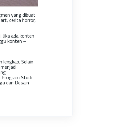
gmen yang dibuat
 art, cerita horror,
 Jika ada konten
ggu konten –
 lengkap. Selain
 menjadi
ung
k Program Studi
ga dari Desain