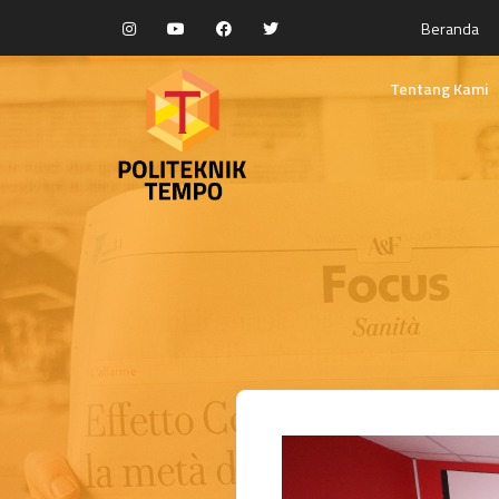
Beranda
Tentang Kami
Selayang Panda
Visi dan Misi
Kebijakan Mutu
Fasilitas Pendidi
Yayasan Rumah 
Struktur Organis