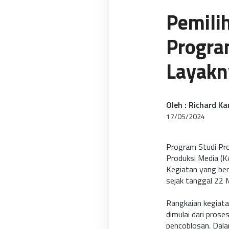
Pemili
Progra
Layakn
Oleh : Richard K
17/05/2024
Program Studi Pro
Produksi Media (K
Kegiatan yang ber
sejak tanggal 22 
Rangkaian kegiat
dimulai dari prose
pencoblosan. Dala