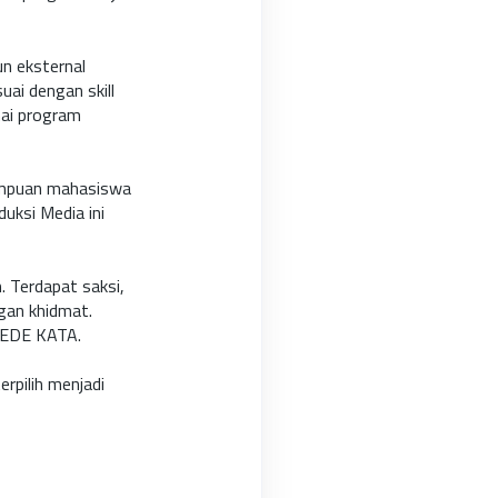
un eksternal
ai dengan skill
ai program
ampuan mahasiswa
duksi Media ini
. Terdapat saksi,
ngan khidmat.
PEDE KATA.
rpilih menjadi