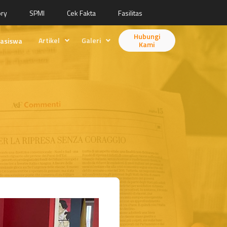
ory
SPMI
Cek Fakta
Fasilitas
Hubungi
Artikel
Galeri
asiswa
Kami
Berita
Desain
Fitur
Animasi
Ilustrasi
Videografi
Fotografi