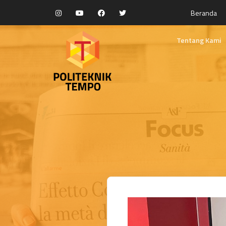
Beranda
Tentang Kami
Selayang Panda
Visi dan Misi
Kebijakan Mutu
Fasilitas Pendidi
Yayasan Rumah 
Struktur Organis