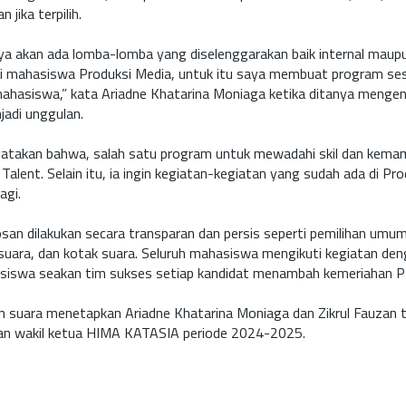
 jika terpilih.
nya akan ada lomba-lomba yang diselenggarakan baik internal maup
ti mahasiswa Produksi Media, untuk itu saya membuat program sesu
hasiswa,” kata Ariadne Khatarina Moniaga ketika ditanya mengen
jadi unggulan.
gatakan bahwa, salah satu program untuk mewadahi skil dan kem
alent. Selain itu, ia ingin kegiatan-kegiatan yang sudah ada di Pro
agi.
san dilakukan secara transparan dan persis seperti pemilihan umum
k suara, dan kotak suara. Seluruh mahasiswa mengikuti kegiatan de
asiswa seakan tim sukses setiap kandidat menambah kemeriahan 
n suara menetapkan Ariadne Khatarina Moniaga dan Zikrul Fauzan te
an wakil ketua HIMA KATASIA periode 2024-2025.