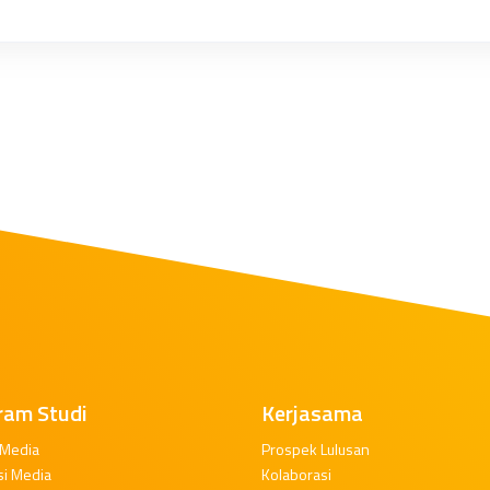
ram Studi
Kerjasama
 Media
Prospek Lulusan
si Media
Kolaborasi