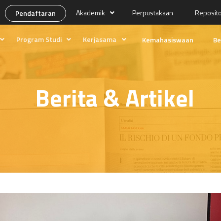
Akademik
Perpustakaan
Reposit
Pendaftaran
Program Studi
Kerjasama
Kemahasiswaan
Be
ng
Desain Media
Prospek Lulusan
Produksi Media
Kolaborasi
Berita & Artikel
Manajemen Pemasaran Internasional
Program Magang
kan
Edukasi Tempo
asi