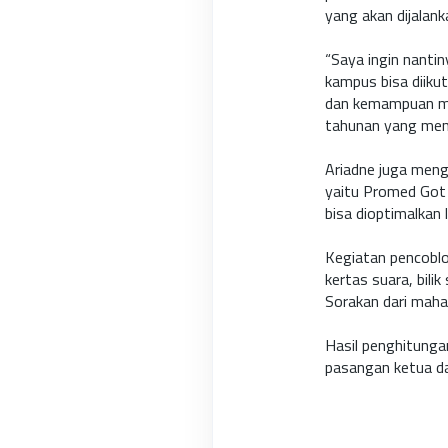
yang akan dijalankan
“Saya ingin nanti
kampus bisa diiku
dan kemampuan ma
tahunan yang men
Ariadne juga men
yaitu Promed Got T
bisa dioptimalkan l
Kegiatan pencoblo
kertas suara, bili
Sorakan dari mah
Hasil penghitunga
pasangan ketua d